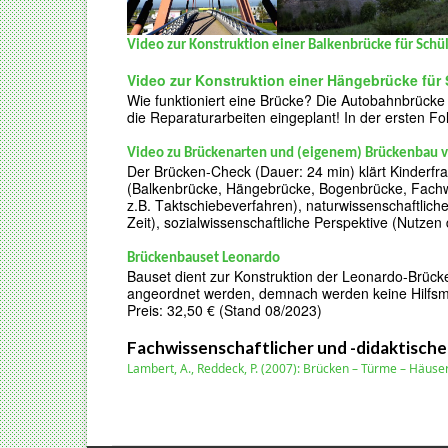
Video zur Konstruktion einer Balkenbrücke für Schü
Video zur Konstruktion einer Hängebrücke für
Wie funktioniert eine Brücke? Die Autobahnbrück
die Reparaturarbeiten eingeplant! In der ersten Fo
Video zu Brückenarten
und
(
eigenem
)
Brückenbau v
Der Brücken-Check (Dauer: 24 min)
klärt Kinderfr
(Balkenbrücke, Hängebrücke, Bogenbrücke, Fachwe
z.B. Taktschiebeverfahren), naturwissenschaftlich
Zeit), sozialwissenschaftliche Perspektive (Nutzen
Brückenbauset Leonardo
Bauset dient zur Konstruktion der Leonardo-Brücke
angeordnet werden, demnach werden keine Hilfsmit
Preis: 32,50 € (Stand 08/2023)
Fachwissenschaftlicher und -didaktisch
Lambert, A.,
Reddeck, P. (2007): Brücken – Türme – Häuser.