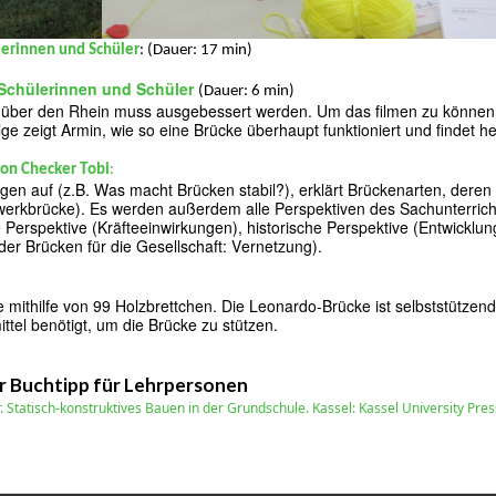
lerinnen und Schüler
: (Dauer:
17 min)
 Schülerinnen und Schüler
(Dauer: 6 min)
e über den Rhein muss ausgebessert werden. Um das filmen zu können,
lge zeigt Armin, wie so eine Brücke überhaupt funktioniert und findet h
on Checker Tobi
:
agen auf (z.B. Was macht Brücken stabil?), erklärt Brückenarten, dere
rkbrücke). Es werden außerdem alle Perspektiven des Sachunterricht
e Perspektive (Kräfteeinwirkungen), historische Perspektive (Entwickl
 der Brücken für die Gesellschaft: Vernetzung).
 mithilfe von 99 Holzbrettchen. Die Leonardo-Brücke ist selbststützen
tel benötigt, um die Brücke zu stützen.
er Buchtipp für Lehrpersonen
 Statisch-konstruktives Bauen in der Grundschule. Kassel: Kassel University Pres