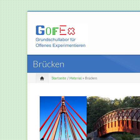
Brücken
Startseite
/
Material
» Brücken