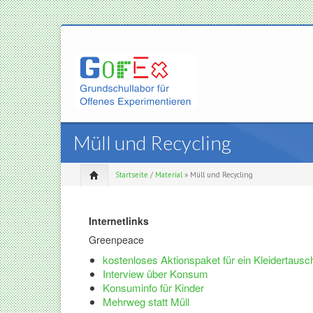
Müll und Recycling
Startseite
/
Material
» Müll und Recycling
I
nternetlinks
Greenpeace
kostenloses Aktionspaket für ein Kleidertausc
Interview über Konsum
Konsuminfo für Kinder
Mehrweg statt Müll