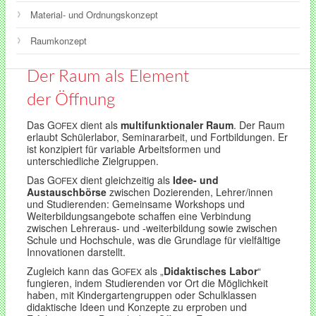
Material- und Ordnungskonzept
Raumkonzept
Der Raum als Element
der Öffnung
Das G
dient als
multifunktionaler Raum
. Der Raum
OFEX
erlaubt Schülerlabor, Seminararbeit, und Fortbildungen. Er
ist konzipiert für variable Arbeitsformen und
unterschiedliche Zielgruppen.
Das G
dient gleichzeitig als
Idee- und
OFEX
Austauschbörse
zwischen Dozierenden, Lehrer/innen
und Studierenden: Gemeinsame Workshops und
Weiterbildungsangebote schaffen eine Verbindung
zwischen Lehreraus- und -weiterbildung sowie zwischen
Schule und Hochschule, was die Grundlage für vielfältige
Innovationen darstellt.
Zugleich kann das G
als „
Didaktisches Labor
“
OFEX
fungieren, indem Studierenden vor Ort die Möglichkeit
haben, mit Kindergartengruppen oder Schulklassen
didaktische Ideen und Konzepte zu erproben und